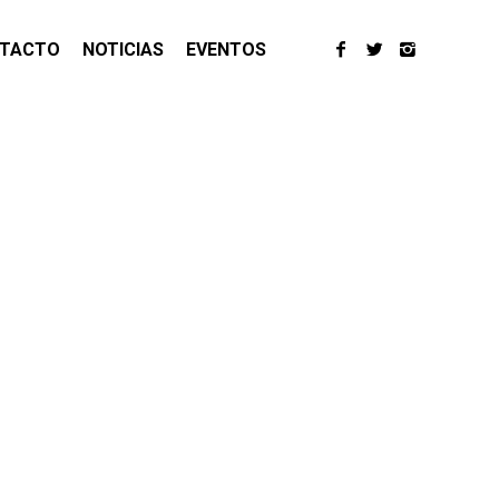
TACTO
NOTICIAS
EVENTOS