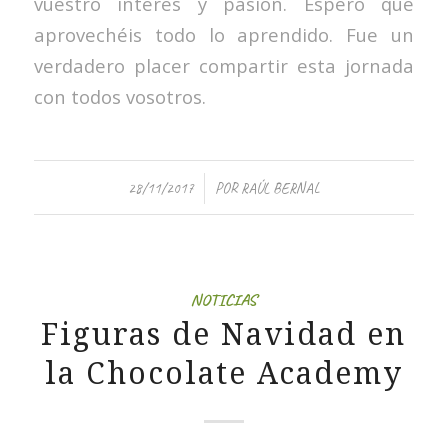
vuestro interés y pasión. Espero que
aprovechéis todo lo aprendido. Fue un
verdadero placer compartir esta jornada
con todos vosotros.
/
28/11/2017
POR
RAÚL BERNAL
NOTICIAS
Figuras de Navidad en
la Chocolate Academy