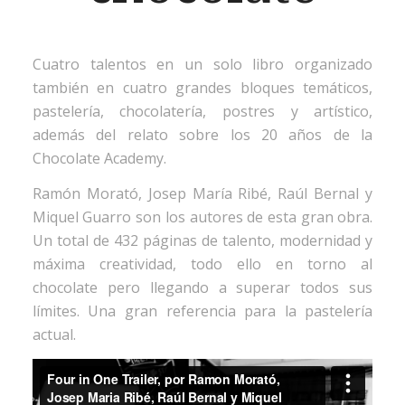
Cuatro talentos en un solo libro organizado
también en cuatro grandes bloques temáticos,
pastelería, chocolatería, postres y artístico,
además del relato sobre los 20 años de la
Chocolate Academy.
Ramón Morató, Josep María Ribé, Raúl Bernal y
Miquel Guarro son los autores de esta gran obra.
Un total de 432 páginas de talento, modernidad y
máxima creatividad, todo ello en torno al
chocolate pero llegando a superar todos sus
límites. Una gran referencia para la pastelería
actual.