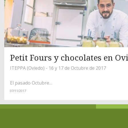
Petit Fours y chocolates en Ov
ITEPPA (Oviedo) - 16 y 17 de Octubre de 2017
El pasado Octubre…
07/11/2017