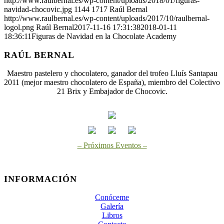
http://www.raulbernal.es/wp-content/uploads/2018/01/figuras-
navidad-chocovic.jpg
1144
1717
Raúl Bernal
http://www.raulbernal.es/wp-content/uploads/2017/10/raulbernal-
logol.png
Raúl Bernal
2017-11-16 17:31:38
2018-01-11
18:36:11
Figuras de Navidad en la Chocolate Academy
RAÚL BERNAL
Maestro pastelero y chocolatero, ganador del trofeo Lluís Santapau
2011 (mejor maestro chocolatero de España), miembro del Colectivo
21 Brix y Embajador de Chocovic.
– Próximos Eventos –
INFORMACIÓN
Conóceme
Galería
Libros