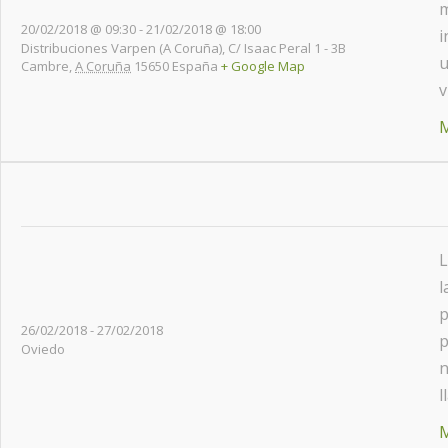
m
20/02/2018 @ 09:30
-
21/02/2018 @ 18:00
i
Distribuciones Varpen (A Coruña),
C/ Isaac Peral 1 - 3B
u
Cambre
,
A Coruña
15650
España
+ Google Map
v
M
L
l
p
26/02/2018
-
27/02/2018
p
Oviedo
n
l
M