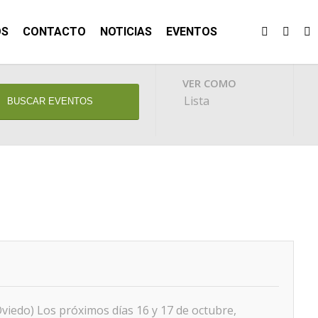
OS
CONTACTO
NOTICIAS
EVENTOS
Navegación
VER COMO
Lista
entre
vistas
de
Eventos
viedo) Los próximos días 16 y 17 de octubre,