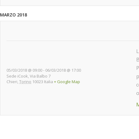
MARZO 2018
L
B
P
05/03/2018 @ 09:00
-
06/03/2018 @ 17:00
p
Sede iCook,
Via Balbo 7
Chieri
,
Torino
10023
Italia
+ Google Map
c
o
M
Eventos
Lista