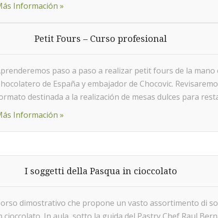
ás Información »
Petit Fours – Curso profesional
prenderemos paso a paso a realizar petit fours de la mano 
hocolatero de España y embajador de Chocovic. Revisaremos 
ormato destinada a la realización de mesas dulces para rest
ás Información »
I soggetti della Pasqua in cioccolato
orso dimostrativo che propone un vasto assortimento di so
n cioccolato. In aula, sotto la guida del Pastry Chef Raul Ber