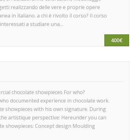
ggetti realizzando delle vere e proprie opere
a in italiano. a chi è rivolto il corso? Il corso
e interessati a studiare una…
400€
ercial chocolate showpieces For who?
e who documented experience in chocolate work.
ate showpieces with his own signature. During
 the artistique perspective: Hereunder you can
ate showpieces: Concept design Moulding