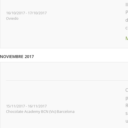
l
P
16/10/2017
-
17/10/2017
Oviedo
d
c
M
NOVIEMBRE 2017
C
p
R
15/11/2017
-
16/11/2017
Chocolate Academy BCN (Vic) Barcelona
s
u