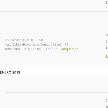
M
A
28/11/2017 @ 09:00
-
17:00
C
Aula Ochiai (Barcelona),
Comte d'Urgell, 116
f
Barcelona
,
Barcelona
08011
España
+ Google Map
M
ENERO 2018
C
i