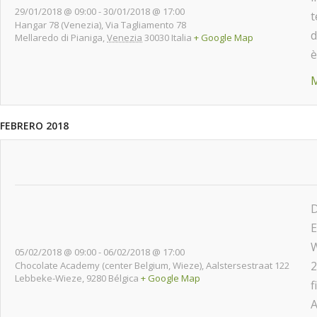
29/01/2018 @ 09:00
-
30/01/2018 @ 17:00
t
Hangar 78 (Venezia),
Via Tagliamento 78
d
Mellaredo di Pianiga
,
Venezia
30030
Italia
+ Google Map
è
M
FEBRERO 2018
D
E
W
05/02/2018 @ 09:00
-
06/02/2018 @ 17:00
2
Chocolate Academy (center Belgium, Wieze),
Aalstersestraat 122
Lebbeke-Wieze
,
9280
Bélgica
+ Google Map
f
A