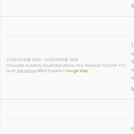
M
D
e
12/02/2018 @ 10:00
-
13/02/2018 @ 18:00
f
Chocolate Academy (Gurb) Barcelona,
Ctra. Nacional 152a Km 71,3
v
Gurb
,
Barcelona
08503
España
+ Google Map
t
M
E